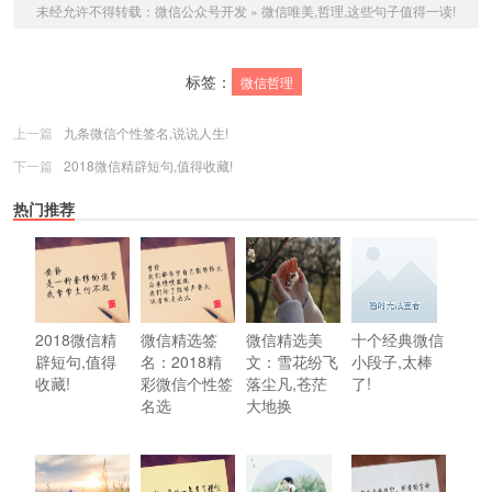
未经允许不得转载：
微信公众号开发
»
微信唯美,哲理,这些句子值得一读!
标签：
微信哲理
上一篇
九条微信个性签名,说说人生!
下一篇
2018微信精辟短句,值得收藏!
热门推荐
2018微信精
微信精选签
微信精选美
十个经典微信
辟短句,值得
名：2018精
文：雪花纷飞
小段子,太棒
收藏!
彩微信个性签
落尘凡,苍茫
了!
名选
大地换