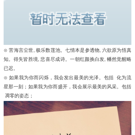
⊙ 苦海言尘世, 极乐数莲池。七情本是参透物, 六欲原为悟真
知。得失皆胜境, 悲喜尽成诗。一朝红颜换白发, 幡然觉醒略
已迟。
⊙ 如果我为你而闪烁，我会发出最美的光泽。包括 化为流
星那一刻；如果我为你而盛开，我会展示最美的风采。包括
凋零的姿态；