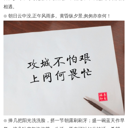
相遇。
⊙ 朝日云中没,正午风雨多。黄昏纵夕景,匆匆亦奈何！
⊙ 捧几把阳光洗洗脸，挤一节朝露刷刷牙；盛一碗蓝天作早