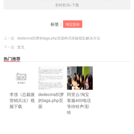
彩铃歌词+下载
标签：
淘宝彩铃
上一篇
dedecms织梦的tags.php页面样式排版错乱解决方法
下一篇
暂无
热门推荐
李强《总裁微
dedecms织梦
阿里云/淘宝
营销兵法》视
的tags.php页
客服400电话
频下载
面
等待铃声/彩
铃