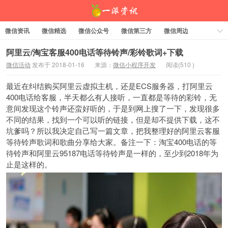
微信资讯
微信精选
微信公众号
微信第三方
微信周边
资料下载
标签云
阿里云/淘宝客服400电话等待铃声/彩铃歌词+下载
微信活动
发布于 2018-01-16
来源：
微信小程序开发
阅读(
510
)
一派资讯
最近在纠结购买阿里云虚拟主机，还是ECS服务器，打阿里云
400电话给客服，半天都么有人接听，一直都是等待的彩铃，无
意间发现这个铃声还蛮好听的，于是到网上搜了一下，发现很多
不同的结果，找到一个可以听的链接，但是却不提供下载，这不
坑爹吗？所以我决定自己写一篇文章，把我整理好的阿里云客服
等待铃声歌词和歌曲分享给大家。备注一下：淘宝400电话的等
待铃声和阿里云95187电话等待铃声是一样的，至少到2018年为
止是这样的。