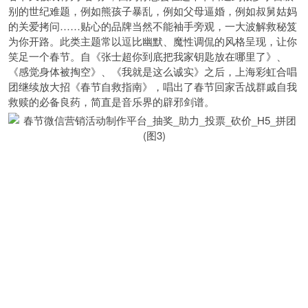
别的世纪难题，例如熊孩子暴乱，例如父母逼婚，例如叔舅姑妈
的关爱拷问……贴心的品牌当然不能袖手旁观，一大波解救秘笈
为你开路。此类主题常以逗比幽默、魔性调侃的风格呈现，让你
笑足一个春节。自《张士超你到底把我家钥匙放在哪里了》、
《感觉身体被掏空》、《我就是这么诚实》之后，上海彩虹合唱
团继续放大招《春节自救指南》，唱出了春节回家舌战群戚自我
救赎的必备良药，简直是音乐界的辟邪剑谱。