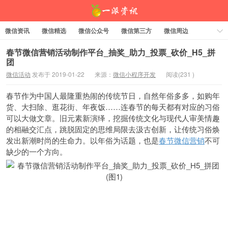
微信资讯
微信精选
微信公众号
微信第三方
微信周边
资料下载
标签云
春节微信营销活动制作平台_抽奖_助力_投票_砍价_H5_拼
团
微信活动
发布于 2019-01-22
来源：
微信小程序开发
阅读(
231
)
一派资讯
春节作为中国人最隆重热闹的传统节日，自然年俗多多，如购年
货、大扫除、逛花街、年夜饭……连春节的每天都有对应的习俗
可以大做文章。旧元素新演绎，挖掘传统文化与现代人审美情趣
的相融交汇点，跳脱固定的思维局限去汲古创新，让传统习俗焕
发出新潮时尚的生命力。以年俗为话题，也是
春节微信营销
不可
缺少的一个方向。